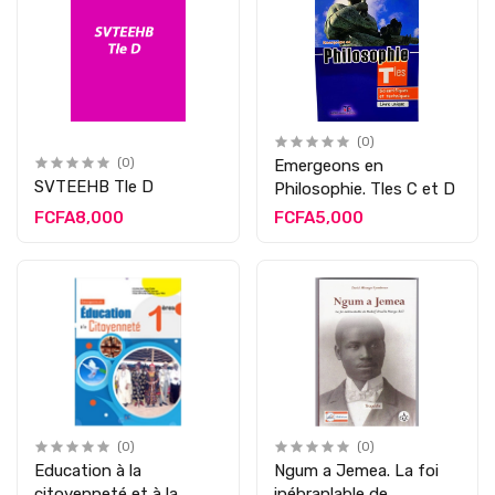
(0)
(0)
Emergeons en
SVTEEHB Tle D
Philosophie. Tles C et D
FCFA8,000
FCFA5,000
(0)
(0)
Education à la
Ngum a Jemea. La foi
citoyenneté et à la
inébranlable de