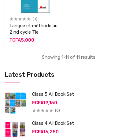
(0)
Langue et méthode au
2 nd cycle Tle
FCFA5,000
Showing 1-11 of 11 results
Latest Products
Class 5 All Book Set
FCFA19,150
(0)
Class 4 All Book Set
FCFA16,250