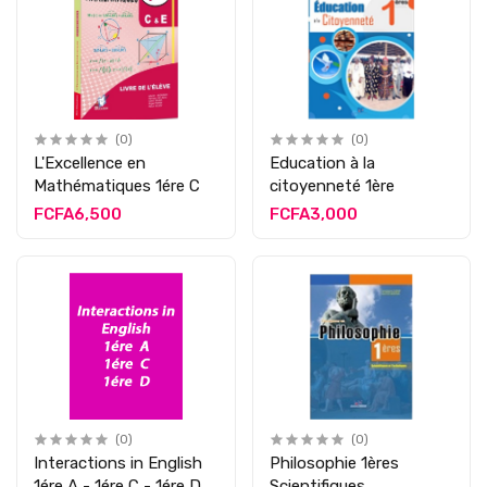
(0)
(0)
L'Excellence en
Education à la
Mathématiques 1ére C
citoyenneté 1ère
FCFA6,500
FCFA3,000
(0)
(0)
Interactions in English
Philosophie 1ères
1ére A - 1ére C - 1ére D
Scientifiques