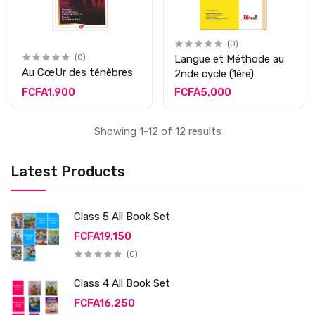
(0)
(0)
Langue et Méthode au
Au CœUr des ténèbres
2nde cycle (1ére)
FCFA1,900
FCFA5,000
Showing 1-12 of 12 results
Latest Products
Class 5 All Book Set
FCFA19,150
(0)
Class 4 All Book Set
FCFA16,250