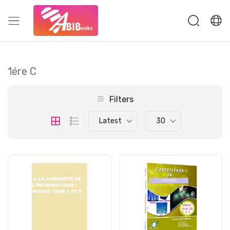
1ére C
Filters
Latest
30