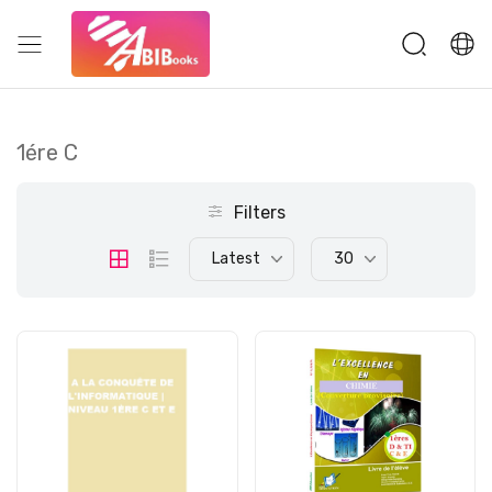
1ére C
Filters
Latest
30