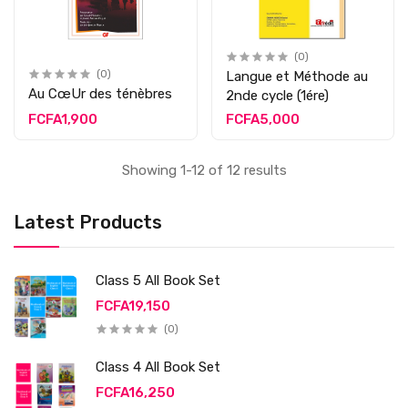
(0)
(0)
Langue et Méthode au
Au CœUr des ténèbres
2nde cycle (1ére)
FCFA1,900
FCFA5,000
Showing 1-12 of 12 results
Latest Products
Class 5 All Book Set
FCFA19,150
(0)
Class 4 All Book Set
FCFA16,250