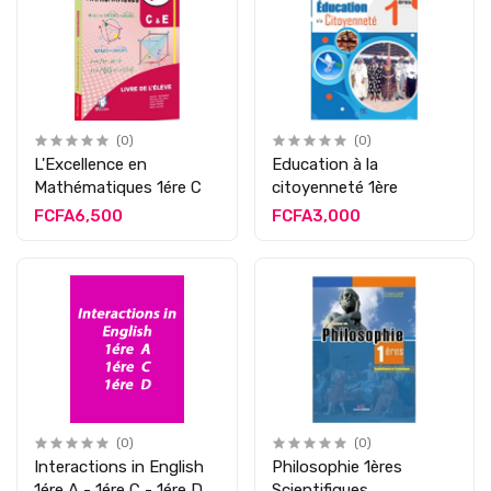
(0)
(0)
L'Excellence en
Education à la
Mathématiques 1ére C
citoyenneté 1ère
FCFA6,500
FCFA3,000
(0)
(0)
Interactions in English
Philosophie 1ères
1ére A - 1ére C - 1ére D
Scientifiques