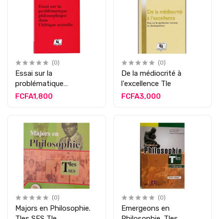
(0)
(0)
Essai sur la
De la médiocrité à
problématique
l'excellence Tle
philosophique en
FCFA1,800
FCFA3,000
Afrique Tle A
(0)
(0)
Majors en Philosophie.
Emergeons en
Tles SES Tle
Philosophie. Tles