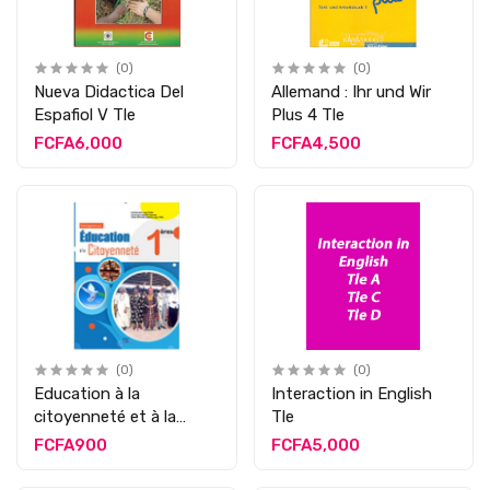
(0)
(0)
Nueva Didactica Del
Allemand : Ihr und Wir
Espafiol V Tle
Plus 4 Tle
FCFA6,000
FCFA4,500
(0)
(0)
Education à la
Interaction in English
citoyenneté et à la
Tle
morale Tle
FCFA900
FCFA5,000