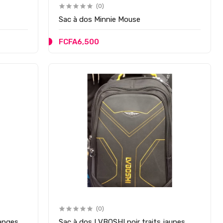
(0)
Sac à dos Minnie Mouse
FCFA6,500
(0)
ranges
Sac à dos LVBOSHI noir traits jaunes