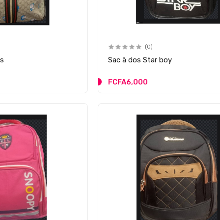
(0)
es
Sac à dos Star boy
FCFA6,000