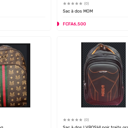
(0)
Sac à dos MOM
FCFA6,500
(0)
ng
Sac à dos LVBOSHI noir traits o